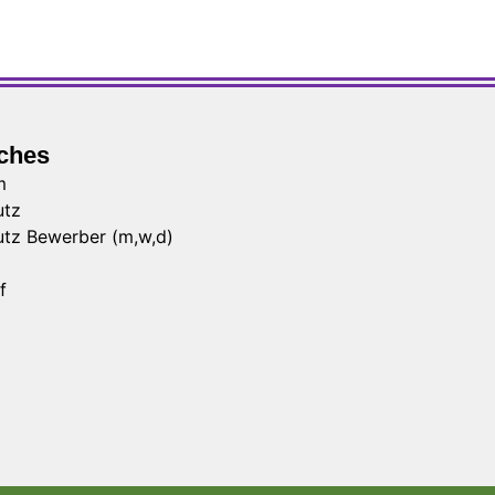
iches
m
utz
tz Bewerber (m,w,d)
f